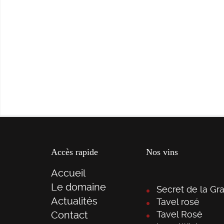
Accès rapide
Nos vins
Accueil
Le domaine
Secret de la Gr
Actualités
Tavel rosé
Contact
Tavel Rosé